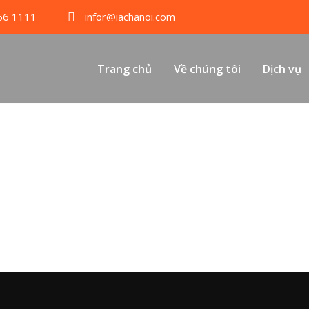
66 1111
infor@iachanoi.com
Trang chủ
Về chúng tôi
Dịch vụ