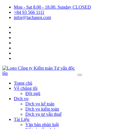
Mon - Sat 8.00 - 18.00. Sunday CLOSED
+84 93 566 1111
infor@iachanoi.com
Trang chủ
Về chúng tôi
Đội ngũ
Dịch vụ
Dịch vụ kế toán
Dịch vụ kiểm toán
Dịch vụ tư vấn thuế
Tài Liệu
Văn bản pháp luật