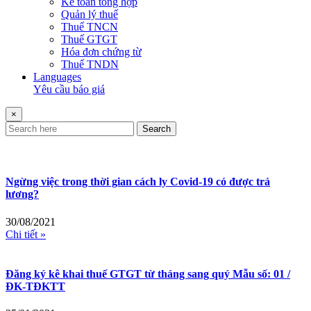
Kế toán tổng hợp
Quản lý thuế
Thuế TNCN
Thuế GTGT
Hóa đơn chứng từ
Thuế TNDN
Languages
Yêu cầu báo giá
×
Search
Ngừng việc trong thời gian cách ly Covid-19 có được trả
lương?
30/08/2021
Chi tiết »
Đăng ký kê khai thuế GTGT từ tháng sang quý Mẫu số: 01 /
ĐK-TĐKTT