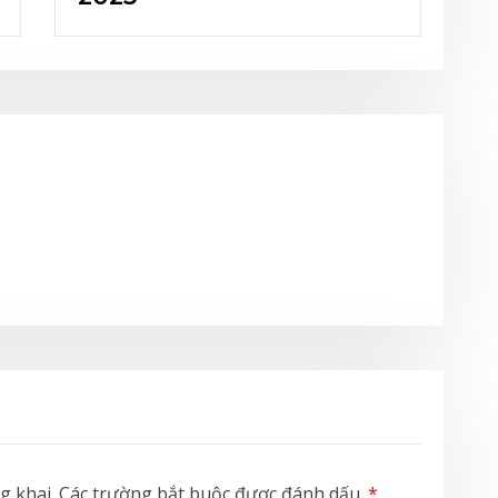
g khai.
Các trường bắt buộc được đánh dấu
*