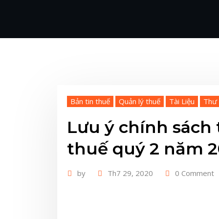
Bản tin thuế
Quản lý thuế
Tài Liệu
Thư 
Lưu ý chính sách
thuế quý 2 năm 
by
Th7 29, 2020
0 Comment