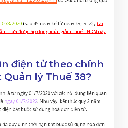
ị quyết số 116/2020/QH14
do Quốc hội thông qua
 03/8/2020
(
sau 45 ngày kể từ ngày ký), vì vậy
tại
 vẫn chưa được áp dụng mức giảm thuế TNDN này
.
n điện tử theo chính
t Quản lý Thuế 38?
ành là từ ngày 01/7/2020 với các nội dung liên quan
là
ngày 01/7/2022
.
Như vậy, kết thúc quý 2 năm
c diện bắt buộc sử dụng hoá đơn điện tử.
8 đã quy định thời hạn bắt buộc sử dụng hoá đơn