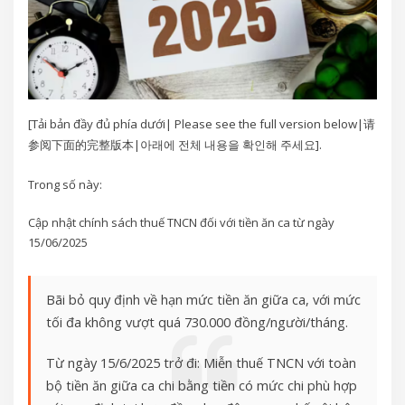
[Tải bản đầy đủ phía dưới| Please see the full version below|请
参阅下面的完整版本|아래에 전체 내용을 확인해 주세요].
Trong số này:
Cập nhật chính sách thuế TNCN đối với tiền ăn ca từ ngày
15/06/2025
Bãi bỏ quy định về hạn mức tiền ăn giữa ca, với mức
tối đa không vượt quá 730.000 đồng/người/tháng.
Từ ngày 15/6/2025 trở đi: Miễn thuế TNCN với toàn
bộ tiền ăn giữa ca chi bằng tiền có mức chi phù hợp