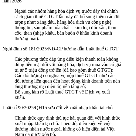
năm 2026
Ngoài các nhóm hàng hóa dịch vụ trước đây thì chính
sách giảm thuế GTGT lần này đã bổ sung thêm các đối
tượng như: xăng dầu, hàng hóa dịch vụ công nghệ
thông tin, sản phẩm hóa chất – kim loại đúc sẵn, than
cốc, than (nhập khẩu, bán buôn ở khâu kinh doanh
thương mại).
Nghị định số 181/2025/NĐ-CP hướng dẫn Luật thuế GTGT
Các phương thức đáp ứng điều kiện thanh toán không
dùng tiền mặt đối với hàng hóa, dịch vụ mua vào có giá
trị từ 5 triệu đồng trở lên (đã bao gồm thuế GTGT);
Các đối tượng có nghĩa vụ nộp thuế GTGT như các
đối tượng liên quan đến hoạt động kinh doanh trên nền
tảng thương mại điện tử, nền tảng số;
Bổ sung làm rõ Luật thuế GTGT về Dịch vụ xuất
khẩu.
Luật số 90/2025/QH15 sửa đổi về xuất nhập khẩu tại chỗ
Chính thức quy định thủ tục hải quan đối với hình thức
xuất nhập khẩu tại chỗ. Theo đó, điều kiện về việc
thương nhân nước ngoài không có hiện diện tại Việt
Nam đã được xóa bỏ.