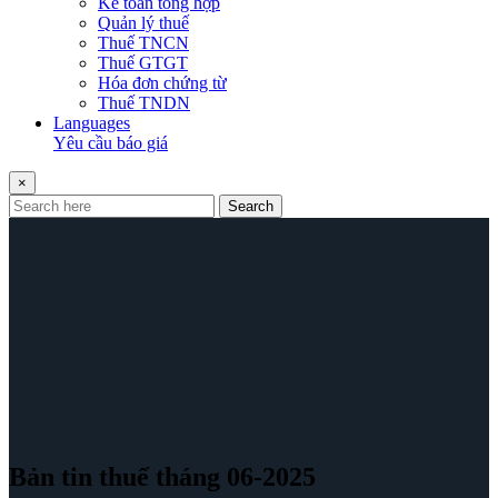
Kế toán tổng hợp
Quản lý thuế
Thuế TNCN
Thuế GTGT
Hóa đơn chứng từ
Thuế TNDN
Languages
Yêu cầu báo giá
×
Search
Bản tin thuế tháng 06-2025