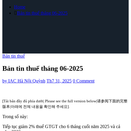
Home
Bản tin thuế tháng 06-2025
Bản tin thuế
Bản tin thuế tháng 06-2025
by
IAC Hà Nội Quỳnh
Th7 31, 2025
0 Comment
[Tải bản đầy đủ phía dưới| Please see the full version below|请参阅下面的完整
版本|아래에 전체 내용을 확인해 주세요].
Trong số này:
Tiếp tục giảm 2% thuế GTGT cho 6 tháng cuối năm 2025 và cả