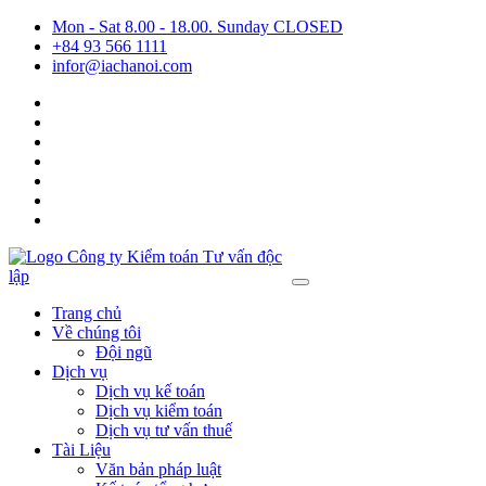
Mon - Sat 8.00 - 18.00. Sunday CLOSED
+84 93 566 1111
infor@iachanoi.com
Trang chủ
Về chúng tôi
Đội ngũ
Dịch vụ
Dịch vụ kế toán
Dịch vụ kiểm toán
Dịch vụ tư vấn thuế
Tài Liệu
Văn bản pháp luật