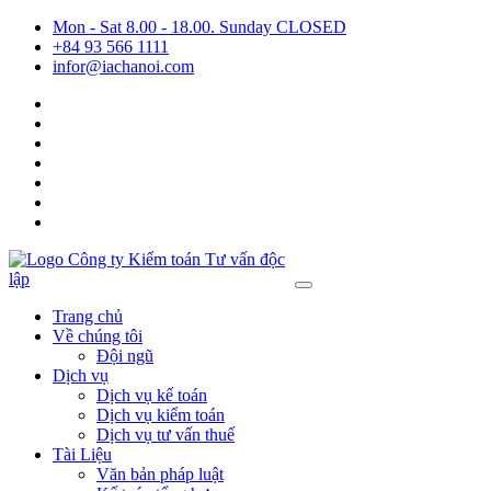
Mon - Sat 8.00 - 18.00. Sunday CLOSED
+84 93 566 1111
infor@iachanoi.com
Trang chủ
Về chúng tôi
Đội ngũ
Dịch vụ
Dịch vụ kế toán
Dịch vụ kiểm toán
Dịch vụ tư vấn thuế
Tài Liệu
Văn bản pháp luật