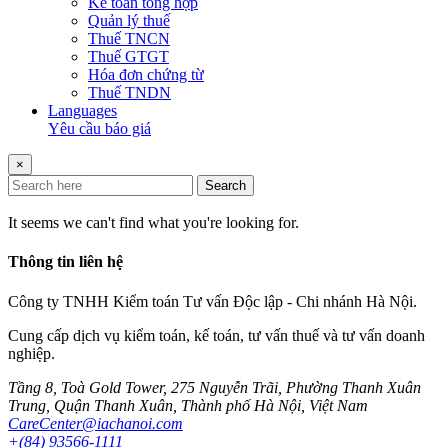
Kế toán tổng hợp
Quản lý thuế
Thuế TNCN
Thuế GTGT
Hóa đơn chứng từ
Thuế TNDN
Languages
Yêu cầu báo giá
×
Search
It seems we can't find what you're looking for.
Thông tin liên hệ
Công ty TNHH Kiểm toán Tư vấn Độc lập - Chi nhánh Hà Nội.
Cung cấp dịch vụ kiểm toán, kế toán, tư vấn thuế và tư vấn doanh
nghiệp.
Tầng 8, Toà Gold Tower, 275 Nguyễn Trãi, Phường Thanh Xuân
Trung, Quận Thanh Xuân, Thành phố Hà Nội, Việt Nam
CareCenter@iachanoi.com
+(84) 93566-1111