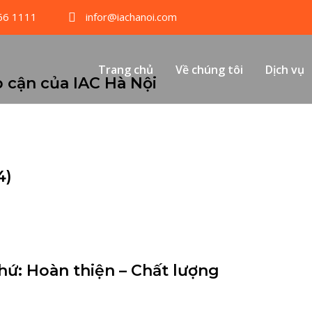
66 1111
infor@iachanoi.com
Trang chủ
Về chúng tôi
Dịch vụ
 cận của IAC Hà Nội
4)
hứ: Hoàn thiện – Chất lượng