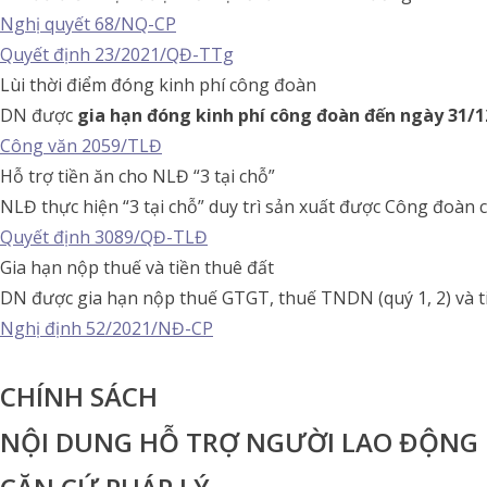
Nghị quyết 68/NQ-CP
Quyết định 23/2021/QĐ-TTg
Lùi thời điểm đóng kinh phí công đoàn
DN được
gia hạn đóng kinh phí công đoàn đến ngày 31/1
Công văn 2059/TLĐ
Hỗ trợ tiền ăn cho NLĐ “3 tại chỗ”
NLĐ thực hiện “3 tại chỗ” duy trì sản xuất được Công đoàn 
Quyết định 3089/QĐ-TLĐ
Gia hạn nộp thuế và tiền thuê đất
DN được gia hạn nộp thuế GTGT, thuế TNDN (quý 1, 2) và ti
Nghị định 52/2021/NĐ-CP
CHÍNH SÁCH
NỘI DUNG HỖ TRỢ NGƯỜI LAO ĐỘNG