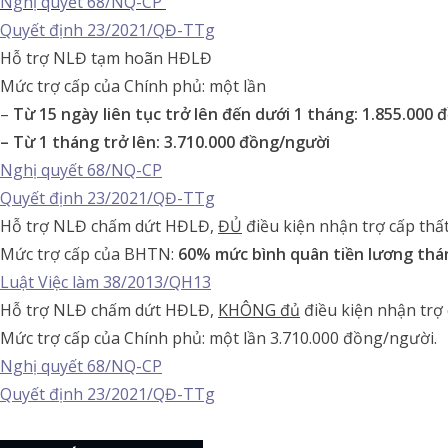
Nghị quyết 68/NQ-CP
Quyết định 23/2021/QĐ-TTg
Hỗ trợ NLĐ tạm hoãn HĐLĐ
Mức trợ cấp của Chính phủ: một lần
–
Từ 15 ngày liên tục trở lên đến dưới 1 tháng: 1.855.000 
– Từ 1 tháng trở lên: 3.710.000 đồng/người
Nghị quyết 68/NQ-CP
Quyết định 23/2021/QĐ-TTg
Hỗ trợ NLĐ chấm dứt HĐLĐ,
ĐỦ
điều kiện nhận trợ cấp thấ
Mức trợ cấp của BHTN:
60% mức bình quân tiền lương th
Luật Việc làm 38/2013/QH13
Hỗ trợ NLĐ chấm dứt HĐLĐ,
KHÔNG đủ
điều kiện nhận trợ
Mức trợ cấp của Chính phủ: một lần 3.710.000 đồng/người.
Nghị quyết 68/NQ-CP
Quyết định 23/2021/QĐ-TTg