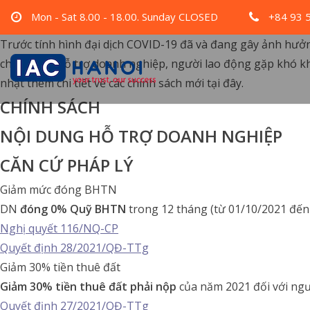
Mon - Sat 8.00 - 18.00. Sunday CLOSED
+84 93 
Trước tính hình đại dịch COVID-19 đã và đang gây ảnh hưởng
chính sách hỗ trợ doanh nghiệp, người lao động gặp khó khăn 
nhật thêm chi tiết về các chính sách mới tại đây.
CHÍNH SÁCH
NỘI DUNG HỖ TRỢ DOANH NGHIỆP
CĂN CỨ PHÁP LÝ
Giảm mức đóng BHTN
DN
đóng 0% Quỹ BHTN
trong 12 tháng (từ 01/10/2021 đến
Nghị quyết 116/NQ-CP
Quyết định 28/2021/QĐ-TTg
Giảm 30% tiền thuê đất
Giảm 30% tiền thuê đất phải nộp
của năm 2021 đối với ngư
Quyết định 27/2021/QĐ-TTg