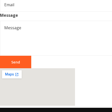
Message
Send