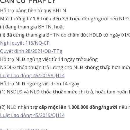
CĂN CỨ PHÁP LÝ
Hỗ trợ bằng tiền từ quỹ BHTN
Mức hưởng từ
1,8 triệu đến 3,3 triệu
đồng/người nếu NLĐ:
(i) đang tham gia BHTN, hoặc
(ii) đã dừng tham gia BHTN do chấm dứt HĐLĐ từ ngày 01/
Nghị quyết 116/NQ-CP
Quyết định 28/2021/QĐ-TTg
Hỗ trợ NLĐ ngừng việc từ 14 ngày trở xuống
NSDLĐ thỏa thuận trả lương cho NLĐ
không thấp hơn mức
Luật Lao động 45/2019/QH14
Hỗ trợ NLĐ ngừng việc trên 14 ngày
(1) NSDLĐ và NLĐ
thỏa thuận mức chi trả
, hoặc tạm hoãn
(2) NLĐ nhận
trợ cấp một lần 1.000.000 đồng/người
nếu 
Luật Lao động 45/2019/QH14