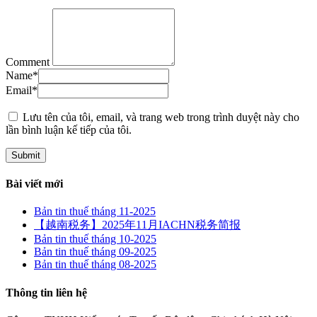
Comment
Name
*
Email
*
Lưu tên của tôi, email, và trang web trong trình duyệt này cho
lần bình luận kế tiếp của tôi.
Bài viết mới
Bản tin thuế tháng 11-2025
【越南税务】2025年11月IACHN税务简报
Bản tin thuế tháng 10-2025
Bản tin thuế tháng 09-2025
Bản tin thuế tháng 08-2025
Thông tin liên hệ