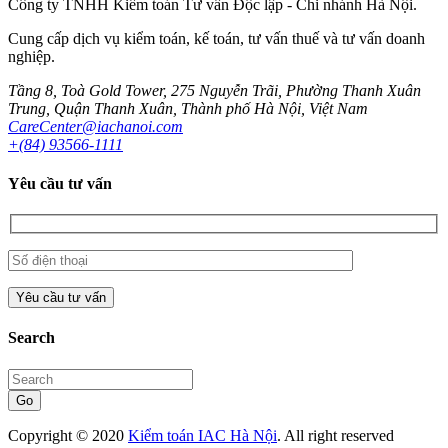
Công ty TNHH Kiểm toán Tư vấn Độc lập - Chi nhánh Hà Nội.
Cung cấp dịch vụ kiểm toán, kế toán, tư vấn thuế và tư vấn doanh
nghiệp.
Tầng 8, Toà Gold Tower, 275 Nguyễn Trãi, Phường Thanh Xuân
Trung, Quận Thanh Xuân, Thành phố Hà Nội, Việt Nam
CareCenter@iachanoi.com
+(84) 93566-1111
Yêu cầu tư vấn
Search
Go
Copyright © 2020
Kiểm toán IAC Hà Nội
. All right reserved