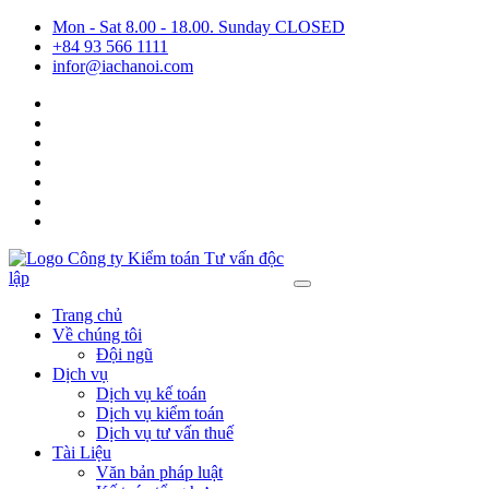
Mon - Sat 8.00 - 18.00. Sunday CLOSED
+84 93 566 1111
infor@iachanoi.com
Trang chủ
Về chúng tôi
Đội ngũ
Dịch vụ
Dịch vụ kế toán
Dịch vụ kiểm toán
Dịch vụ tư vấn thuế
Tài Liệu
Văn bản pháp luật