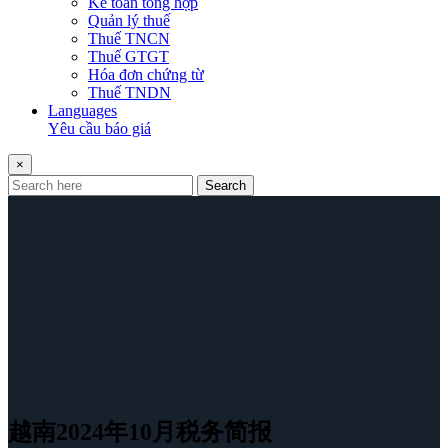
Kế toán tổng hợp
Quản lý thuế
Thuế TNCN
Thuế GTGT
Hóa đơn chứng từ
Thuế TNDN
Languages
Yêu cầu báo giá
×
Search
越南2024年10月税务简报