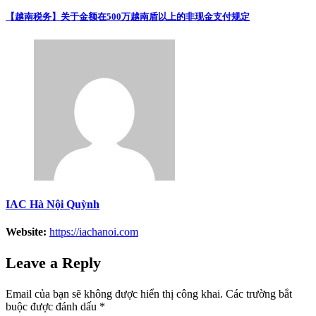
【越南税务】关于金额在500万越南盾以上的非现金支付规定
IAC Hà Nội Quỳnh
Website:
https://iachanoi.com
Leave a Reply
Email của bạn sẽ không được hiển thị công khai.
Các trường bắt
buộc được đánh dấu
*