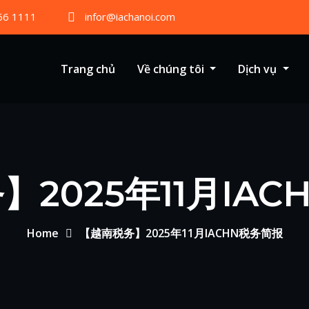
66 1111
infor@iachanoi.com
Trang chủ
Về chúng tôi
Dịch vụ
2025年11月IA
Home
【越南税务】2025年11月IACHN税务简报