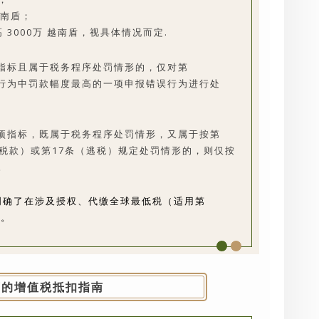
越南盾；
 3000万 越南盾，视具体情况而定.
指标且属于税务程序处罚情形的，仅对第
已实施行为中罚款幅度最高的一项申报错误行为进行处
指标，既属于税务程序处罚情形，又属于按第
条（少缴税款）或第17条（逃税）规定处罚情形的，则仅按
。
定书明确了在涉及授权、代缴全球最低税（适用第
象。
下的增值税抵扣指南