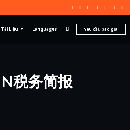
Tài Liệu
Languages
Yêu cầu báo giá
CHN税务简报