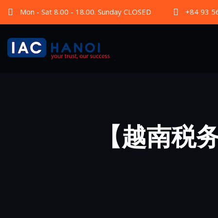
Mon - Sat 8.00 - 18.00. Sunday CLOSED
+84 93 5
【越南税务】