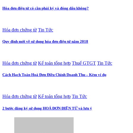
Hóa đơn điện tử có cần phải ký và đóng dấu không?
Hóa đơn chứng từ
Tin Tức
Quy định mới về sử dụng hóa đơn điện tử năm 2018
Hóa đơn chứng từ
Kế toán tổng hợp
Thuế GTGT
Tin Tức
Cách Hạch Toán Hoá Đơn Điều Chỉnh Doanh Thu – Kèm ví dụ
Hóa đơn chứng từ
Kế toán tổng hợp
Tin Tức
2 bước đăng ký sử dụng HOÁ ĐƠN ĐIỆN TỬ và lưu ý