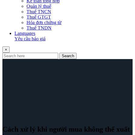
Kế toán tổng hợp
Quản lý thuế
Thuế TNCN
Thuế GTGT
Hóa đơn chứng từ
Thuế TNDN
Languages
Yêu cầu báo giá
×
Search
Cách xử lý khi người mua không thể xuất