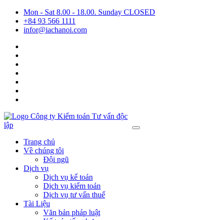
Mon - Sat 8.00 - 18.00. Sunday CLOSED
+84 93 566 1111
infor@iachanoi.com
Trang chủ
Về chúng tôi
Đội ngũ
Dịch vụ
Dịch vụ kế toán
Dịch vụ kiểm toán
Dịch vụ tư vấn thuế
Tài Liệu
Văn bản pháp luật