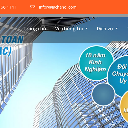
566 1111
infor@iachanoi.com
Trang chủ
Về chúng tôi
Dịch vụ