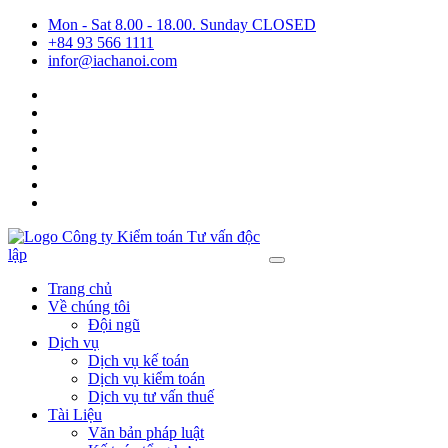
Mon - Sat 8.00 - 18.00. Sunday CLOSED
+84 93 566 1111
infor@iachanoi.com
Trang chủ
Về chúng tôi
Đội ngũ
Dịch vụ
Dịch vụ kế toán
Dịch vụ kiểm toán
Dịch vụ tư vấn thuế
Tài Liệu
Văn bản pháp luật