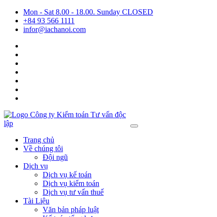
Mon - Sat 8.00 - 18.00. Sunday CLOSED
+84 93 566 1111
infor@iachanoi.com
Trang chủ
Về chúng tôi
Đội ngũ
Dịch vụ
Dịch vụ kế toán
Dịch vụ kiểm toán
Dịch vụ tư vấn thuế
Tài Liệu
Văn bản pháp luật