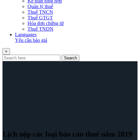
Kế toán tổng hợp
Quản lý thuế
Thuế TNCN
Thuế GTGT
Hóa đơn chứng từ
Thuế TNDN
Languages
Yêu cầu báo giá
×
Search
Lịch nộp các loại báo cáo thuế năm 2019