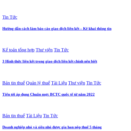
Tin Tức
Hướng dẫn cách làm báo cáo giao dịch liên kết – Kê khai thông tin
Kế toán tổng hợp
Thư viện
Tin Tức
3 Hình thức liên kết trong giao dịch liên kết chính nên biết
Bản tin thuế
Quản lý thuế
Tài Liệu
Thư viện
Tin Tức
Tiến tới áp dụng Chuẩn mực BCTC quốc tế từ năm 2022
Bản tin thuế
Tài Liệu
Tin Tức
Doanh nghiệp nhỏ và siêu nhỏ được gia hạn nộp thuế 5 tháng