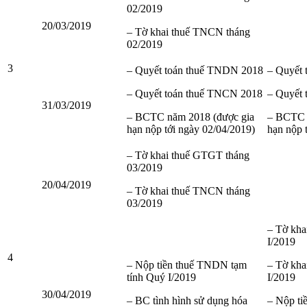
02/2019
20/03/2019
– Tờ khai thuế TNCN tháng
02/2019
3
– Quyết toán thuế TNDN 2018
– Quyết
– Quyết toán thuế TNCN 2018
– Quyết
31/03/2019
– BCTC năm 2018 (được gia
– BCTC 
hạn nộp tới ngày 02/04/2019)
hạn nộp 
– Tờ khai thuế GTGT tháng
03/2019
20/04/2019
– Tờ khai thuế TNCN tháng
03/2019
– Tờ kh
I/2019
4
– Nộp tiền thuế TNDN tạm
– Tờ kh
tính Quý I/2019
I/2019
30/04/2019
– BC tình hình sử dụng hóa
– Nộp ti