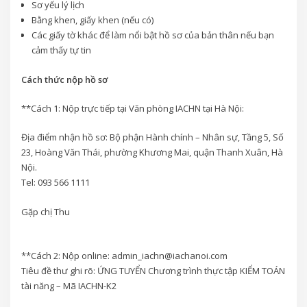
Sơ yếu lý lịch
Bằng khen, giấy khen (nếu có)
Các giấy tờ khác để làm nổi bật hồ sơ của bản thân nếu bạn
cảm thấy tự tin
Cách thức nộp hồ sơ
**Cách 1: Nộp trực tiếp tại Văn phòng IACHN tại Hà Nội:
Địa điểm nhận hồ sơ: Bộ phận Hành chính – Nhân sự, Tầng 5, Số
23, Hoàng Văn Thái, phường Khương Mai, quận Thanh Xuân, Hà
Nội.
Tel: 093 566 1111
Gặp chị Thu
**Cách 2: Nộp online: admin_iachn@iachanoi.com
Tiêu đề thư ghi rõ: ỨNG TUYỂN Chương trình thực tập KIỂM TOÁN
tài năng – Mã IACHN-K2