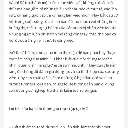
hành! Để trở thành một kiểm toán viên giỏi, không chỉ cần kiến
thúc mà bao gồm cả những hiểu biết sâu sắc về thực tế, các lĩnh
vực, kỹ năng giao tiếp và kỹ năng làm việc nhóm. Hãy bắt đầu cơ
hội trong cuộc sống của chính bạn để thử thách với những tình
huống thực tế cùng sự hỗ trợ của các anh/chị nhân viên IACHN –
Những người luôn nhiệt tình mở rộng vòng tay, trao cho bạn cơ
hội được trải nghiệm thực tế công việc.
IACHN sẽ hỗ trợ trong quá trình thực tập để bạn phát huy được
các tiềm năng của mình. Sự khác biệt của mỗi chúng ta là tầm
nhìn, quan điểm,
năng lượng và sự nhiệt tình…. Đây cũng là nền
tảng để chúng tôi đánh giá động lực và sự thích hợp của các ứng
viên. Hãy cho chúng tôi biết rõ những gì bạn đang có và định
hướng tương lai của bạn, chúng tôi sẽ hướng dẫn bạn đi đúng
con đường sự nghiệp, trở thành kiểm toán viên giỏi.
Lợi ích của bạn khi tham gia thực tập tại IAC
– Trải nghiệm thực tế, được đi job liên tỉnh, làm thật như một