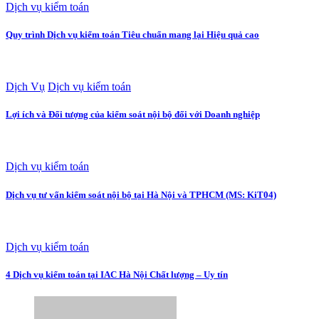
Dịch vụ kiểm toán
Quy trình Dịch vụ kiểm toán Tiêu chuẩn mang lại Hiệu quả cao
Dịch Vụ
Dịch vụ kiểm toán
Lợi ích và Đối tượng của kiểm soát nội bộ đối với Doanh nghiệp
Dịch vụ kiểm toán
Dịch vụ tư vấn kiểm soát nội bộ tại Hà Nội và TPHCM (MS: KiT04)
Dịch vụ kiểm toán
4 Dịch vụ kiểm toán tại IAC Hà Nội Chất lượng – Uy tín