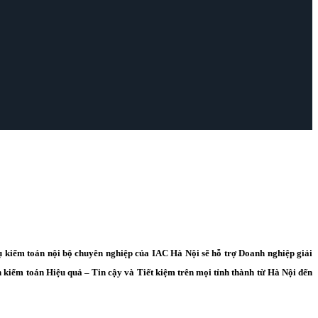
ụ kiểm toán nội bộ chuyên nghiệp của IAC Hà Nội sẽ hỗ trợ Doanh nghiệp giải
h kiểm toán Hiệu quả – Tin cậy và Tiết kiệm trên mọi tỉnh thành từ Hà Nội đến