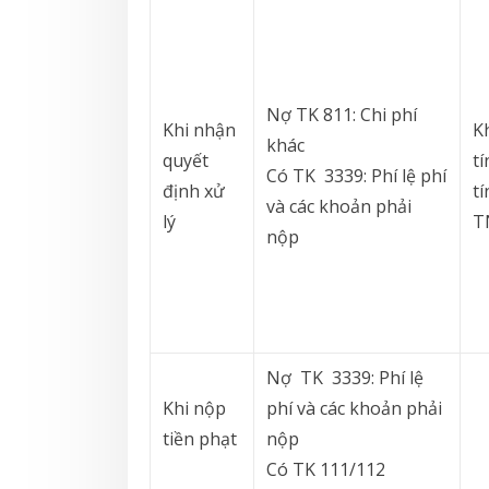
Nợ TK 811: Chi phí
Khi nhận
K
khác
quyết
tí
Có TK 3339: Phí lệ phí
định xử
t
và các khoản phải
lý
T
nộp
Nợ TK 3339: Phí lệ
Khi nộp
phí và các khoản phải
tiền phạt
nộp
Có TK 111/112