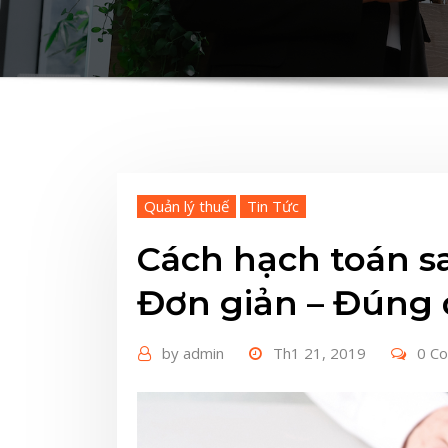
Quản lý thuế
Tin Tức
Cách hạch toán sa
Đơn giản – Đúng 
by
admin
Th1 21, 2019
0 C