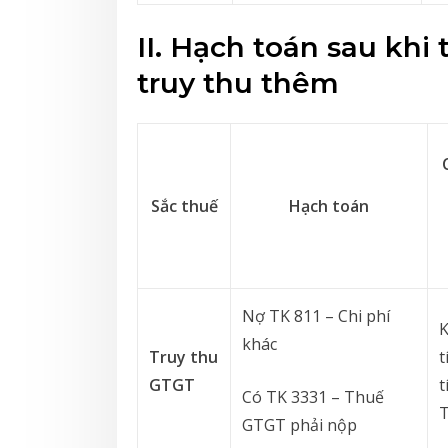
II.
Hạch toán sau khi t
truy thu thêm
Sắc thuế
Hạch toán
Nợ TK 811 – Chi phí
khác
Truy thu
t
GTGT
t
Có TK 3331 – Thuế
GTGT phải nộp