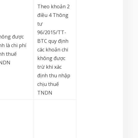
Theo khoản 2
điều 4 Thông
tư
96/2015/TT-
hông được
BTC quy định
nh là chi phí
các khoản chi
ính thuế
không được
NDN
trừ khi xác
định thu nhập
chịu thuế
TNDN