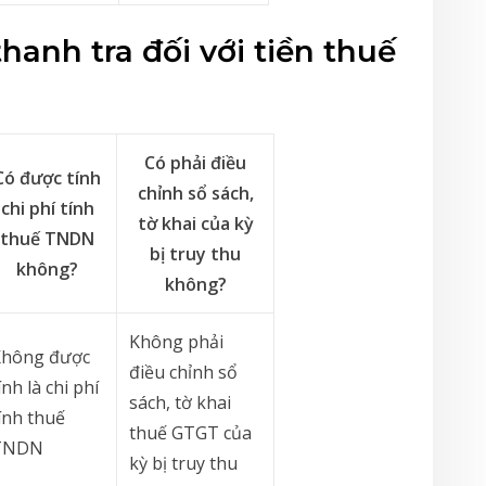
hanh tra đối với tiền thuế
Có phải điều
Có được tính
chỉnh sổ sách,
chi phí tính
tờ khai của kỳ
thuế TNDN
bị truy thu
không?
không?
Không phải
Không được
điều chỉnh sổ
ính là chi phí
sách, tờ khai
ính thuế
thuế GTGT của
TNDN
kỳ bị truy thu