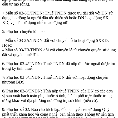
đầu tư mở rộng).
+ Mẫu số 03-3C/TNDN: Thuế TNDN được ưu đãi đối với DN sử
dụng lao động là người dân tộc thiểu số hoặc DN hoạt động SX,
XD, vận tải sử dụng nhiều lao động nữ.
5/ Phụ lục chuyển lỗ theo:
– Mẫu số 03-2A/TNDN đối với chuyển lỗ từ hoạt động SXKD.
Hoặc:
– Mẫu số 03-2B/TNDN đối với chuyển lỗ từ chuyển quyền sử dụng
đất và quyền thuê đất.
6/ Phụ lục 03-4/TNDN: Thuế TNDN đã nộp ở nước ngoài được trừ
trong kỳ tính thuế.
7/ Phụ lục 03-5/TNDN: Thuế TNDN đối với hoạt động chuyển
nhượng BĐS.
8/ Phụ lục 03-8/TNDN: Tính nộp thuế TNDN của DN có các đơn
vị sản xuất hạch toán phụ thuộc ở tỉnh, thành phố trực thuộc trung
ương khác với địa phương nơi đóng trụ sở chính (nếu có).
9/ Phụ lục số 02: Báo cáo trích lập, điều chuyển và sử dụng Quỹ
phát triển khoa học và công nghệ, ban hành theo Thông tư liên tịch