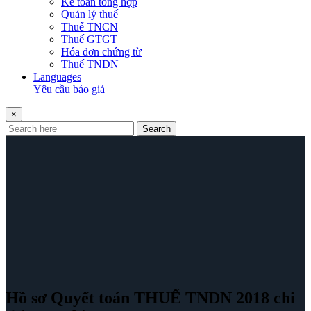
Kế toán tổng hợp
Quản lý thuế
Thuế TNCN
Thuế GTGT
Hóa đơn chứng từ
Thuế TNDN
Languages
Yêu cầu báo giá
×
Search
Hồ sơ Quyết toán THUẾ TNDN 2018 chi