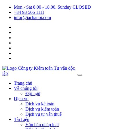
Mon - Sat 8.00 - 18.00. Sunday CLOSED
+84 93 566 1111
infor@iachanoi.com
Trang chủ
Về chúng tôi
Đội ngũ
Dịch vụ
Dịch vụ kế toán
Dịch vụ kiểm toán
Dịch vụ tư vấn thuế
Tài Liệu
Văn bản pháp luật