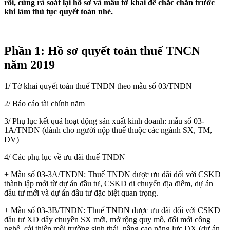
rồi, cùng rà soát lại hồ sơ và mẫu tờ khai để chắc chắn trước
khi làm thủ tục quyết toán nhé.
Phần 1: Hồ sơ quyết toán thuế TNCN
năm 2019
1/ Tờ khai quyết toán thuế TNDN theo mẫu số 03/TNDN
2/ Báo cáo tài chính năm
3/ Phụ lục kết quả hoạt động sản xuất kinh doanh: mẫu số 03-
1A/TNDN (dành cho người nộp thuế thuộc các ngành SX, TM,
DV)
4/ Các phụ lục về ưu đãi thuế TNDN
+ Mẫu số 03-3A/TNDN: Thuế TNDN được ưu đãi đối với CSKD
thành lập mới từ dự án đầu tư, CSKD di chuyển địa điểm, dự án
đầu tư mới và dự án đầu tư đặc biệt quan trọng.
+ Mẫu số 03-3B/TNDN: Thuế TNDN được ưu đãi đối với CSKD
đầu tư XD dây chuyền SX mới, mở rộng quy mô, đổi mới công
nghệ, cải thiện môi trường sinh thái, nâng cao năng lực DX (dự án