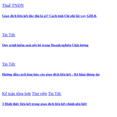
Thuế TNDN
Giao dịch liên kết đặc thù là gì? Cách tính Chi phí lãi vay GDLK
Tin Tức
Quy trình kiểm soát nội bộ trong Doanh nghiệp Chất lượng
Tin Tức
Hướng dẫn cách làm báo cáo giao dịch liên kết – Kê khai thông tin
Kế toán tổng hợp
Thư viện
Tin Tức
3 Hình thức liên kết trong giao dịch liên kết chính nên biết