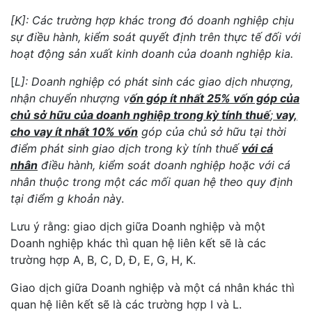
[K]: Các trường hợp khác trong đó doanh nghiệp chịu
sự điều hành, kiểm soát quyết định trên thực tế đối với
hoạt động sản xuất kinh doanh của doanh nghiệp kia.
[
L]: Doanh nghiệp có phát sinh các giao dịch nhượng,
nhận chuyển nhượng v
ốn góp ít nhất 25% vốn góp của
chủ sở hữu của doanh nghiệp trong kỳ tính thuế
;
vay,
cho vay ít nhất 10% vốn
góp của chủ sở hữu tại thời
điểm phát sinh giao dịch trong kỳ tính thuế
với cá
nhân
điều hành, kiểm soát doanh nghiệp hoặc với cá
nhân thuộc trong một các mối quan hệ theo quy định
tại điểm g khoản nà
y.
Lưu ý rằng: giao dịch giữa Doanh nghiệp và một
Doanh nghiệp khác thì quan hệ liên kết sẽ là các
trường hợp A, B, C, D, Đ, E, G, H, K.
Giao dịch giữa Doanh nghiệp và một cá nhân khác thì
quan hệ liên kết sẽ là các trường hợp I và L.