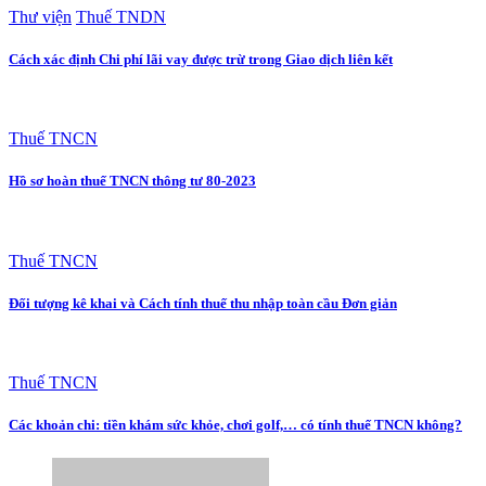
Thư viện
Thuế TNDN
Cách xác định Chi phí lãi vay được trừ trong Giao dịch liên kết
Thuế TNCN
Hồ sơ hoàn thuế TNCN thông tư 80-2023
Thuế TNCN
Đối tượng kê khai và Cách tính thuế thu nhập toàn cầu Đơn giản
Thuế TNCN
Các khoản chi: tiền khám sức khỏe, chơi golf,… có tính thuế TNCN không?