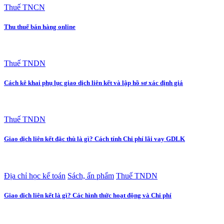
Thuế TNCN
Thu thuế bán hàng online
Thuế TNDN
Cách kê khai phụ lục giao dịch liên kết và lập hồ sơ xác định giá
Thuế TNDN
Giao dịch liên kết đặc thù là gì? Cách tính Chi phí lãi vay GDLK
Địa chỉ học kế toán
Sách, ấn phẩm
Thuế TNDN
Giao dịch liên kết là gì? Các hình thức hoạt động và Chi phí