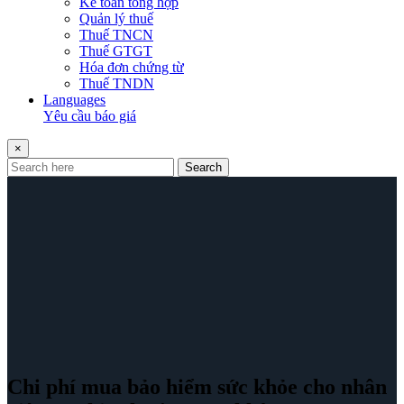
Kế toán tổng hợp
Quản lý thuế
Thuế TNCN
Thuế GTGT
Hóa đơn chứng từ
Thuế TNDN
Languages
Yêu cầu báo giá
×
Search
Chi phí mua bảo hiểm sức khỏe cho nhân