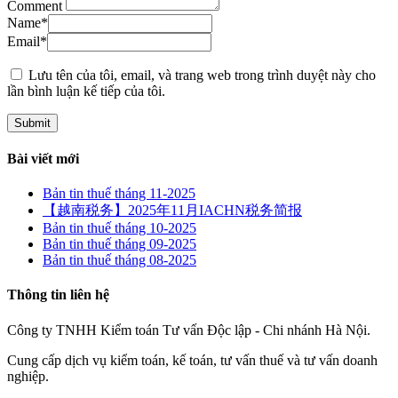
Comment
Name
*
Email
*
Lưu tên của tôi, email, và trang web trong trình duyệt này cho
lần bình luận kế tiếp của tôi.
Bài viết mới
Bản tin thuế tháng 11-2025
【越南税务】2025年11月IACHN税务简报
Bản tin thuế tháng 10-2025
Bản tin thuế tháng 09-2025
Bản tin thuế tháng 08-2025
Thông tin liên hệ
Công ty TNHH Kiểm toán Tư vấn Độc lập - Chi nhánh Hà Nội.
Cung cấp dịch vụ kiểm toán, kế toán, tư vấn thuế và tư vấn doanh
nghiệp.