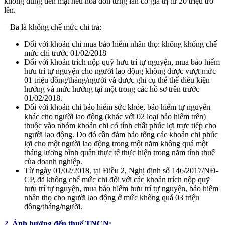
không dùng tiền mặt nếu hóa đơn từng lần có giá trị từ 20 triệu trở
lên.
– Ba là khống chế mức chi trả:
Đối với khoản chi mua bảo hiểm nhân thọ: không khống chế
mức chi trước 01/02/2018
Đối với khoản trích nộp quỹ hưu trí tự nguyện, mua bảo hiểm
hưu trí tự nguyện cho người lao động không được vượt mức
01 triệu đồng/tháng/người và được ghi cụ thể thể điều kiện
hưởng và mức hưởng tại một trong các hồ sơ trên trước
01/02/2018.
Đối với khoản chi bảo hiểm sức khỏe, bảo hiểm tự nguyên
khác cho người lao động (khác với 02 loại bảo hiểm trên)
thuộc vào nhóm khoản chi có tính chất phúc lợi trực tiếp cho
người lao động. Do đó cần đảm bảo tổng các khoản chi phúc
lợi cho một người lao động trong một năm không quá một
tháng lương bình quân thực tế thực hiện trong năm tính thuế
của doanh nghiệp.
Từ ngày 01/02/2018, tại Điều 2, Nghị định số 146/2017/NĐ-
CP, đã khống chế mức chi đối với các khoản trích nộp quỹ
hưu trí tự nguyện, mua bảo hiểm hưu trí tự nguyện, bảo hiểm
nhân thọ cho người lao động ở mức không quá 03 triệu
đồng/tháng/người.
2. Ảnh hưởng đến thuế TNCN: