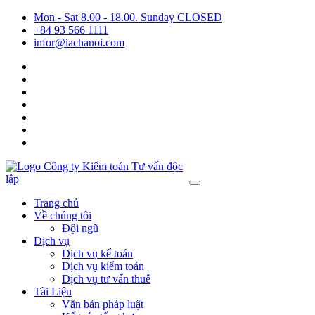
Mon - Sat 8.00 - 18.00. Sunday CLOSED
+84 93 566 1111
infor@iachanoi.com
Trang chủ
Về chúng tôi
Đội ngũ
Dịch vụ
Dịch vụ kế toán
Dịch vụ kiểm toán
Dịch vụ tư vấn thuế
Tài Liệu
Văn bản pháp luật