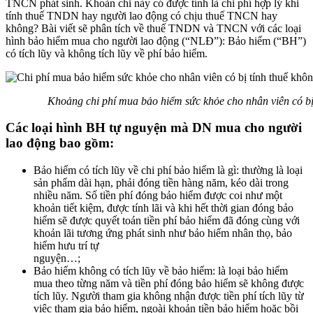
TNCN phát sinh. Khoản chi này có được tính là chi phí hợp lý khi
tính thuế TNDN hay người lao động có chịu thuế TNCN hay
không? Bài viết sẽ phân tích về thuế TNDN và TNCN với các loại
hình bảo hiểm mua cho người lao động (“NLĐ”): Bảo hiểm (“BH”)
có tích lũy và không tích lũy về phí bảo hiểm.
Khoảng chi phí mua bảo hiểm sức khỏe cho nhân viên có bị
Các loại hình BH tự nguyện mà DN mua cho người
lao động bao gồm:
Bảo hiểm có tích lũy về chi phí bảo hiểm là gì: thường là loại
sản phẩm dài hạn, phải đóng tiền hàng năm, kéo dài trong
nhiều năm. Số tiền phí đóng bảo hiểm được coi như một
khoản tiết kiệm, được tính lãi và khi hết thời gian đóng bảo
hiểm sẽ được quyết toán tiền phí bảo hiểm đã đóng cùng với
khoản lãi tương ứng phát sinh như bảo hiểm nhân thọ, bảo
hiểm hưu trí tự
nguyện…;
Bảo hiểm không có tích lũy về bảo hiểm: là loại bảo hiểm
mua theo từng năm và tiền phí đóng bảo hiểm sẽ không được
tích lũy. Người tham gia không nhận được tiền phí tích lũy từ
việc tham gia bảo hiểm, ngoài khoản tiền bảo hiểm hoặc bồi