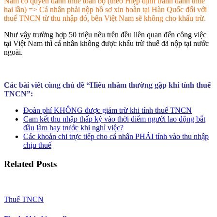
Nam có quyền đánh thuế toàn bộ (theo Hiệp định tránh đánh thuế
hai lần) => Cá nhân phải nộp hồ sơ xin hoàn tại Hàn Quốc đối với
thuế TNCN từ thu nhập đó, bên Việt Nam sẽ không cho khấu trừ.
Như vậy trường hợp 50 triệu nêu trên đều liên quan đến công việc
tại Việt Nam thì cá nhân không được khấu trừ thuế đã nộp tại nước
ngoài.
Các bài viết cùng chủ đề “Hiểu nhầm thường gặp khi tính thuế
TNCN”:
Đoàn phí KHÔNG được giảm trừ khi tính thuế TNCN
Cam kết thu nhập thấp ký vào thời điểm người lao động bắt
đầu làm hay trước khi nghỉ việc?
Các khoản chi trực tiếp cho cá nhân PHẢI tính vào thu nhập
chịu thuế
Related Posts
Thuế TNCN