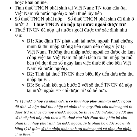
hoặc khai online.
Tính thuế TNCN phát sinh tại Việt Nam: TN toàn cầu (tại
Việt Nam và nước ngoài) x biểu thuế lũy tiến
Số thuế TNCN phải nộp = Số thuế TNCN phát sinh đã tính ở
bước 2 –
Thuế TNCN đã nộp tại nước ngoài được trừ
Thuế TNCN đã
nộp tại nước ngoài được trừ
xác định như
sau:
B1: Xác định TN
phát sinh tại nước ngoài
: Phải chứng
minh là thu nhập không liên quan đến công việc tại
Việt Nam. Trường thu nhập nước ngoài có được do làm
công việc tại Việt Nam thì phải tách rõ thu nhập tại mỗi
bên (ví dụ: theo số ngày làm việc thực tế cho bên Việt
Nam và nước ngoài).
B2: Tính lại thuế TNCN theo biểu lũy tiến dựa trên thu
nhập tại B1.
B3: So sánh kết quả bước 2 với số thuế TNCN đã nộp
tại nước ngoài => chỉ được trừ số bé hơn.
“e.1) Trường hợp cá nhân cư trú
có thu nhập phát sinh tại nước ngoài
đã tính và nộp thuế thu nhập cá nhân theo quy định của nước ngoài thì
được trừ số thuế đã nộp ở nước ngoài. Số thuế được trừ không vượt quá
số thuế phải nộp tính theo biểu thuế của Việt Nam tính phân bổ cho
phần thu nhập phát sinh tại nước ngoài. Tỷ lệ phân bổ được xác định
bằng tỷ lệ giữa
số thu nhập phát sinh tại nước ngoài và tổng thu nhập
.”
chịu thuế