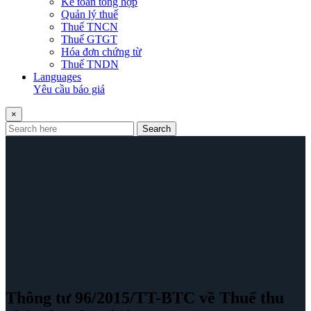
Kế toán tổng hợp
Quản lý thuế
Thuế TNCN
Thuế GTGT
Hóa đơn chứng từ
Thuế TNDN
Languages
Yêu cầu báo giá
×
Search
Thông tư 96/2015/TT-BTC về Thuế thu