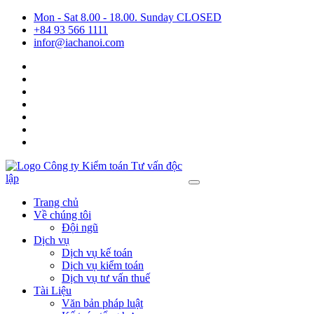
Mon - Sat 8.00 - 18.00. Sunday CLOSED
+84 93 566 1111
infor@iachanoi.com
Trang chủ
Về chúng tôi
Đội ngũ
Dịch vụ
Dịch vụ kế toán
Dịch vụ kiểm toán
Dịch vụ tư vấn thuế
Tài Liệu
Văn bản pháp luật