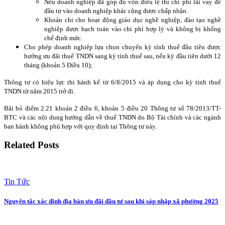
Nếu doanh nghiệp đã góp đủ vốn điều lệ thì chi phí lãi vay để
đầu tư vào doanh nghiệp khác cũng được chấp nhận.
Khoản chi cho hoạt động giáo dục nghề nghiệp, đào tạo nghề
nghiệp được hạch toán vào chi phí hợp lý và không bị khống
chế định mức.
Cho phép doanh nghiệp lựa chọn chuyển kỳ tính thuế đầu tiên được
hưởng ưu đãi thuế TNDN sang kỳ tính thuế sau, nếu kỳ đầu tiên dưới 12
tháng (khoản 5 Điều 10);
Thông tư có hiệu lực thi hành kể từ 6/8/2015 và áp dụng cho kỳ tính thuế
TNDN từ năm 2015 trở đi.
Bãi bỏ điểm 2.21 khoản 2 điều 6, khoản 5 điều 20 Thông tư số 78/2013/TT-
BTC và các nội dung hướng dẫn về thuế TNDN do Bộ Tài chính và các ngành
ban hành không phù hợp với quy định tại Thông tư này.
Related Posts
Tin Tức
Nguyên tắc xác định địa bàn ưu đãi đầu tư sau khi sáp nhập xã phường 2025