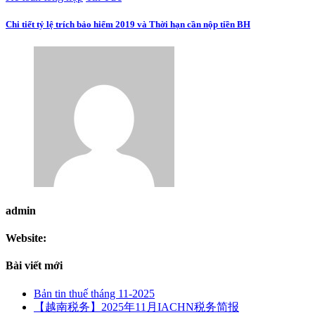
Chi tiết tỷ lệ trích bảo hiểm 2019 và Thời hạn cần nộp tiền BH
admin
Website:
Bài viết mới
Bản tin thuế tháng 11-2025
【越南税务】2025年11月IACHN税务简报