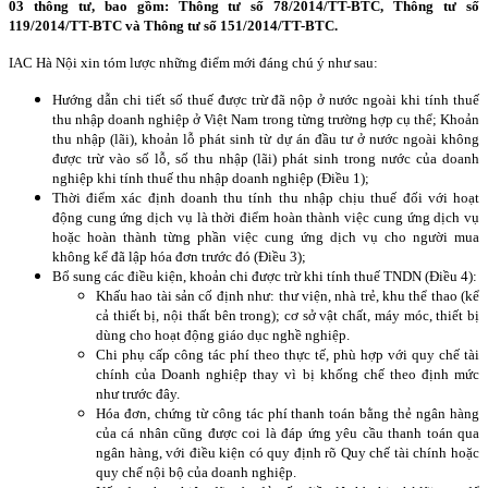
03 thông tư, bao gồm: Thông tư số 78/2014/TT-BTC, Thông tư số
119/2014/TT-BTC và Thông tư số 151/2014/TT-BTC.
IAC Hà Nội xin tóm lược những điểm mới đáng chú ý như sau:
Hướng dẫn chi tiết số thuế được trừ đã nộp ở nước ngoài khi tính thuế
thu nhập doanh nghiệp ở Việt Nam trong từng trường hợp cụ thể; Khoản
thu nhập (lãi), khoản lỗ phát sinh từ dự án đầu tư ở nước ngoài không
được trừ vào số lỗ, số thu nhập (lãi) phát sinh trong nước của doanh
nghiệp khi tính thuế thu nhập doanh nghiệp (Điều 1);
Thời điểm xác định doanh thu tính thu nhập chịu thuế đối với hoạt
động cung ứng dịch vụ là thời điểm hoàn thành việc cung ứng dịch vụ
hoặc hoàn thành từng phần việc cung ứng dịch vụ cho người mua
không kể đã lập hóa đơn trước đó (Điều 3);
Bổ sung các điều kiện, khoản chi được trừ khi tính thuế TNDN (Điều 4):
Khấu hao tài sản cố định như: thư viện, nhà trẻ, khu thể thao (kể
cả thiết bị, nội thất bên trong); cơ sở vật chất, máy móc, thiết bị
dùng cho hoạt động giáo dục nghề nghiệp.
Chi phụ cấp công tác phí theo thực tế, phù hợp với quy chế tài
chính của Doanh nghiệp thay vì bị khống chế theo định mức
như trước đây.
Hóa đơn, chứng từ công tác phí thanh toán bằng thẻ ngân hàng
của cá nhân cũng được coi là đáp ứng yêu cầu thanh toán qua
ngân hàng, với điều kiện có quy định rõ Quy chế tài chính hoặc
quy chế nội bộ của doanh nghiệp.