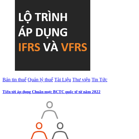
Bản tin thuế
Quản lý thuế
Tài Liệu
Thư viện
Tin Tức
Tiến tới áp dụng Chuẩn mực BCTC quốc tế từ năm 2022