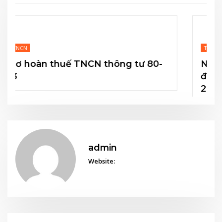
Tin Tức
80-
Nguyên tắc xác định địa bàn ưu đãi
đầu tư sau khi sáp nhập xã phường
2025
admin
Website: