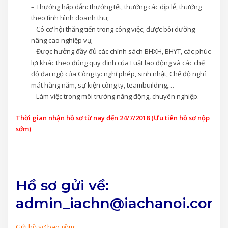
– Thưởng hấp dẫn: thưởng tết, thưởng các dịp lễ, thưởng
theo tình hình doanh thu;
– Có cơ hội thăng tiến trong công việc; được bồi dưỡng
nâng cao nghiệp vụ;
– Được hưởng đầy đủ các chính sách BHXH, BHYT, các phúc
lợi khác theo đúng quy định của Luật lao động và các chế
độ đãi ngộ của Công ty: nghỉ phép, sinh nhật, Chế độ nghỉ
mát hàng năm, sự kiện công ty, teambuilding,…
– Làm việc trong môi trường năng động, chuyên nghiệp.
Thời gian nhận hồ sơ từ nay đến 24/7/2018 (Ưu tiên hồ sơ nộp
sớm)
Hồ sơ gửi về:
admin_iachn@iachanoi.com
Gửi hồ sơ bao gồm: