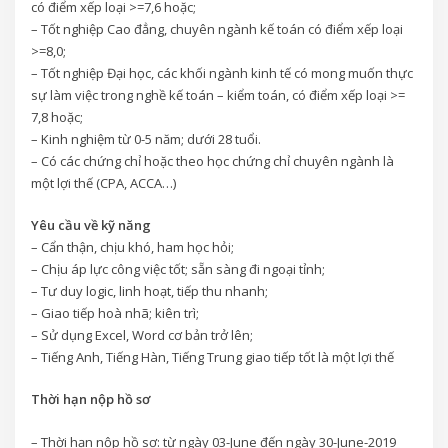
có điểm xếp loại >=7,6 hoặc;
– Tốt nghiệp Cao đẳng, chuyên ngành kế toán có điểm xếp loại
>=8,0;
– Tốt nghiệp Đại học, các khối ngành kinh tế có mong muốn thực
sự làm việc trong nghề kế toán – kiểm toán, có điểm xếp loại >=
7,8 hoặc;
– Kinh nghiệm từ 0-5 năm; dưới 28 tuổi.
– Có các chứng chỉ hoặc theo học chứng chỉ chuyên ngành là
một lợi thế (CPA, ACCA…)
Yêu cầu về kỹ năng
– Cẩn thận, chịu khó, ham học hỏi;
– Chịu áp lực công việc tốt; sẵn sàng đi ngoại tỉnh;
– Tư duy logic, linh hoạt, tiếp thu nhanh;
– Giao tiếp hoà nhã; kiên trì;
– Sử dụng Excel, Word cơ bản trở lên;
– Tiếng Anh, Tiếng Hàn, Tiếng Trung giao tiếp tốt là một lợi thế
Thời hạn nộp hồ sơ
– Thời hạn nộp hồ sơ: từ ngày 03-June đến ngày 30-June-2019