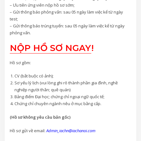
– Ưu tiên ứng viên nộp hồ sơ sớm;
– Gửi thông báo phỏng vấn: sau 05 ngày làm việc kể từ ngày
test;
– Gửi thông báo trúng tuyển: sau 05 ngày làm việc kể từ ngày
phỏng vấn.
NỘP HỒ SƠ NGAY
!
Hồ sơ gồm:
CV (bắt buộc có ảnh);
Sơ yếu lý lịch (vui lòng ghi rõ thành phần gia đình, nghề
nghiệp người thân; quê quán)
Bảng điểm Đại học; chứng chỉ ngoại ngữ quốc tế;
Chứng chỉ chuyên ngành nêu ở mục bằng cấp.
(Hồ sơ không yêu cầu bản gốc)
Hồ sơ gửi về email:
Admin_iachn@iachanoi.com