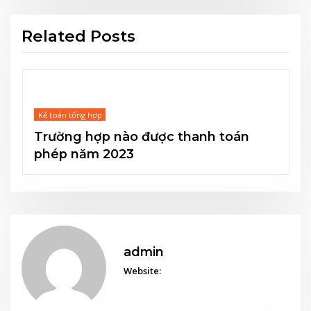
Related Posts
Kế toán tổng hợp
Kế toá
rường hợp nào được thanh toán
Từ 2
phép năm 2023
Bảo 
admin
Website: