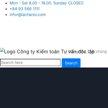
Mon - Sat 8.00 - 18.00. Sunday CLOSED
+84 93 566 1111
infor@iachanoi.com
Trang chủ
Về chúng 
Search