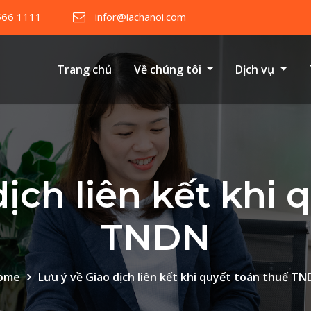
566 1111
infor@iachanoi.com
Trang chủ
Về chúng tôi
Dịch vụ
dịch liên kết khi 
TNDN
ome
Lưu ý về Giao dịch liên kết khi quyết toán thuế T