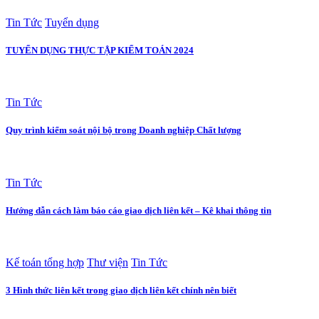
Tin Tức
Tuyển dụng
TUYỂN DỤNG THỰC TẬP KIỂM TOÁN 2024
Tin Tức
Quy trình kiểm soát nội bộ trong Doanh nghiệp Chất lượng
Tin Tức
Hướng dẫn cách làm báo cáo giao dịch liên kết – Kê khai thông tin
Kế toán tổng hợp
Thư viện
Tin Tức
3 Hình thức liên kết trong giao dịch liên kết chính nên biết