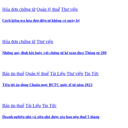
Hóa đơn chứng từ
Quản lý thuế
Thư viện
Cách kiểm tra hóa đơn điện tử không có ngày ký
Hóa đơn chứng từ
Thư viện
Những quy định bắt buộc với chứng từ kế toán theo Thông tư 200
Bản tin thuế
Quản lý thuế
Tài Liệu
Thư viện
Tin Tức
Tiến tới áp dụng Chuẩn mực BCTC quốc tế từ năm 2022
Bản tin thuế
Tài Liệu
Tin Tức
Doanh nghiệp nhỏ và siêu nhỏ được gia hạn nộp thuế 5 tháng