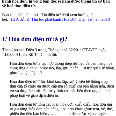
hành hoá đơn, hi vọng bạn đọc sẽ nắm được thông tin cơ bản
về hoá đơn điện tử.
Bạn cần phát hành hoá đơn điện tử? Mời xem hướng dẫn chi
tiết:
Từ A đến Z: Thủ tục phát hành Hoá Đơn Điện Tử năm 2018
1/ Hóa đơn điện tử là gì?
Theo khoản 1 Điều 3 trong Thông tư số 32/2011/TT-BTC ngày
14/03/2011 của Bộ Tài Chính thì:
Hóa đơn điện tử là tập hợp thông điệp dữ liệu về bán hàng hoá,
cung ứng dịch vụ được tạo, lập, gửi, nhận, lưu trữ quản lý bằng
phương tiện điện tử
Hóa đơn điện tử được khởi tạo, lập, xử lý trên hệ thống máy
tính của tổ chức đã được cấp mã số thuế khi bán hàng hóa, dịch
vụ và được lưu trữ trên máy tính của các bên theo quy định của
pháp luật về giao dịch điện tử.
Hóa đơn điện tử gồm các loại: hóa đơn xuất khẩu, hóa đơn giá
trị gia tăng, hóa đơn bán hàng, hóa đơn khác gồm: tcm, vé, thẻ,
phiếu thu tiền bảo hiểm,…; phiếu thu tiền cước vận chuyển