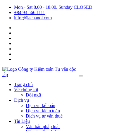
Mon - Sat 8.00 - 18.00. Sunday CLOSED
+84 93 566 1111
infor@iachanoi.com
Trang chủ
Về chúng tôi
Đội ngũ
Dịch vụ
Dịch vụ kế toán
Dịch vụ kiểm toán
Dịch vụ tư vấn thuế
Tài Liệu
Văn bản pháp luật