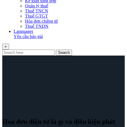
Kế toán tổng hợp
Quản lý thuế
Thuế TNCN
Thuế GTGT
Hóa đơn chứng từ
Thuế TNDN
Languages
Yêu cầu báo giá
×
Search
Hoá đơn điện tử là gì và điều kiện phát