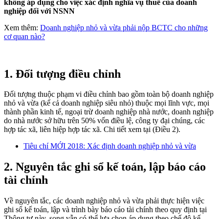
không áp dụng cho việc xác định nghĩa vụ thuế của doanh
nghiệp đối với NSNN
Xem thêm:
Doanh nghiệp nhỏ và vừa phải nộp BCTC cho những
cơ quan nào?
1. Đối tượng điều chỉnh
Đối tượng thuộc phạm vi điều chỉnh bao gồm toàn bộ doanh nghiệp
nhỏ và vừa (kể cả doanh nghiệp siêu nhỏ) thuộc mọi lĩnh vực, mọi
thành phần kinh tế, ngoại trừ doanh nghiệp nhà nước, doanh nghiệp
do nhà nước sở hữu trên 50% vốn điều lệ, công ty đại chúng, các
hợp tác xã, liên hiệp hợp tác xã. Chi tiết xem tại (Điều 2).
Tiêu chí MỚI 2018: Xác định doanh nghiệp nhỏ và vừa
2. Nguyên tắc ghi sổ kế toán, lập báo cáo
tài chính
Về nguyên tắc, các doanh nghiệp nhỏ và vừa phải thực hiện việc
ghi sổ kế toán, lập và trình bày báo cáo tài chính theo quy định tại
Thông tư này, song vẫn có thể lựa chọn áp dụng theo chế độ kế