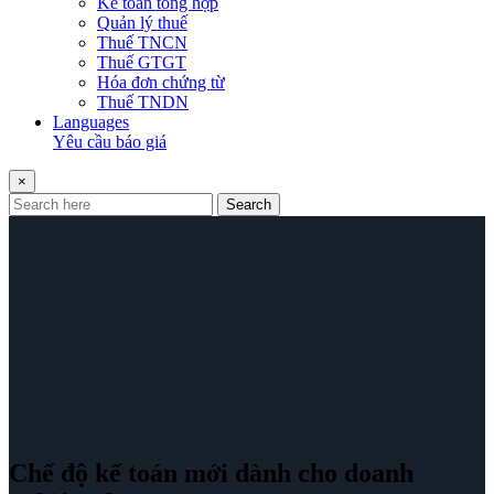
Kế toán tổng hợp
Quản lý thuế
Thuế TNCN
Thuế GTGT
Hóa đơn chứng từ
Thuế TNDN
Languages
Yêu cầu báo giá
×
Search
Chế độ kế toán mới dành cho doanh