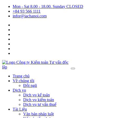
Mon - Sat 8.00 - 18.00. Sunday CLOSED
+84 93 566 1111
infor@iachanoi.com
Trang chủ
Về chúng tôi
Đội ngũ
Dịch vụ
Dịch vụ kế toán
Dịch vụ kiểm toán
Dịch vụ tư vấn thuế
Tài Liệu
Văn bản pháp luật