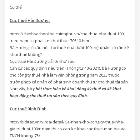
Cụ thể:
Cục thuế Hải Dương:
https://chinhsachonline.chinhphu.vn/cho-thue-nha-duoi-100-
trieu-nam-co-phai-ke-khai-thue-70510.htm
Bà Hương có câu hỏi cho thuê nhà dưới 100 triệu/năm có cần kê
khai thuế không?
Cục thuế Hải Dương trả lời như sau:
Căn cứ các quy định nêu trên (Thông tư 40/2021), bà Hương có
cho công ty thuê nhà làm văn phòng trong năm 2023 thuộc
trường hợp cá nhân có phát sinh doanh thu từ cho thuê tài sản.
Như vậy, bà
phải thực hiện kê khai đăng ký thuế và kê khai
hoạt động cho thuê tài sản theo quy định.
Cục thuế Bình Định
http://biditax.vn/vi/qa/detail/Ca-nhan-cho-cong-ty-thue-nha-
gia-tri-duoi-100tr-nam-thi-co-can-ke-khai-cac-thue-mon-bai-va-
TNCN-khong-75/