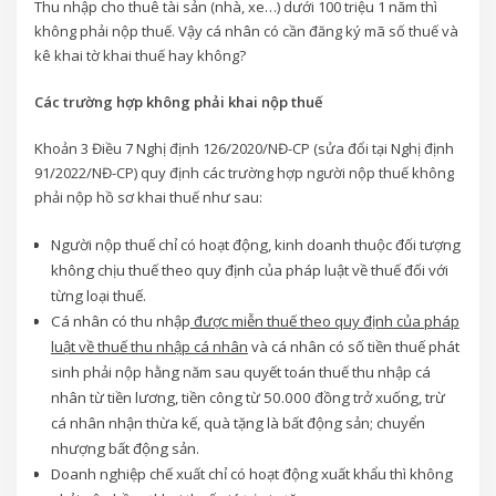
Thu nhập cho thuê tài sản (nhà, xe…) dưới 100 triệu 1 năm thì
không phải nộp thuế. Vậy cá nhân có cần đăng ký mã số thuế và
kê khai tờ khai thuế hay không?
Các trường hợp không phải khai nộp thuế
Khoản 3 Điều 7 Nghị định 126/2020/NĐ-CP (sửa đổi tại Nghị định
91/2022/NĐ-CP) quy định các trường hợp người nộp thuế không
phải nộp hồ sơ khai thuế như sau:
Người nộp thuế chỉ có hoạt động, kinh doanh thuộc đối tượng
không chịu thuế theo quy định của pháp luật về thuế đối với
từng loại thuế.
Cá nhân có thu nhập
được miễn thuế theo quy định của pháp
luật về thuế thu nhập cá nhân
và cá nhân có số tiền thuế phát
sinh phải nộp hằng năm sau quyết toán thuế thu nhập cá
nhân từ tiền lương, tiền công từ 50.000 đồng trở xuống, trừ
cá nhân nhận thừa kế, quà tặng là bất động sản; chuyển
nhượng bất động sản.
Doanh nghiệp chế xuất chỉ có hoạt động xuất khẩu thì không