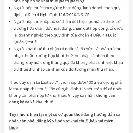
phải nộp hồ sơ khai thuế giá trị gia tăng.
Người nộp thuế tạm ngừng hoạt động, kinh doanh theo quy
định tại Điều 4 Nghị định 126/2020/NĐ-CP.
Người nộp thuế nộp hồ sơ chấm dứt hiệu lực mã số thuế, trừ
trường hợp chấm dứt hoạt động, chấm dứt hợp đồng, tổ chức
lại doanh nghiệp theo quy định của khoản 4 Điều 44 Luật
Quản lý thuế.
Người khai thuế thu nhập cá nhân là tổ chức, cá nhân trả thu
nhập thuộc trường hợp khai thuế thu nhập cá nhân theo
tháng, quý mà trong tháng quý đó không phát sinh việc khấu
trừ thuế thu nhập cá nhân của đối tượng nhận thu nhập.
Theo quy định tại Luật số 71, thu nhập dưới 100 triệu không phải
là thu nhập chịu thuế. Căn cứ Nghị định 126 nêu trên thì cá nhân
không cần phải nộp tờ khai thuế.
Vì vậy cá nhân không cần
đăng ký và kê khai thuế.
Tuy nhiên, hiện tại một số cơ quan thuế đang hướng dẫn cá
nhân cần phải đăng ký và nộp tờ khai thuế (kê khai miễn
thu
ế
).